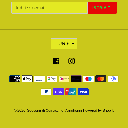
ISCRIVITI
V
EUR €
A
L
U
Facebook
Instagram
T
A
Metodi
di
pagamento
© 2026,
Souvenir di Comacchio Mangherini
Powered by Shopify