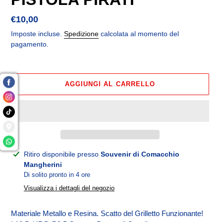
Prezzo
€10,00
di
Imposte incluse.
Spedizione
calcolata al momento del
listino
pagamento.
AGGIUNGI AL CARRELLO
Inserimento
Ritiro disponibile presso
Souvenir di Comacchio
del
Mangherini
prodotto
Di solito pronto in 4 ore
nel
Visualizza i dettagli del negozio
carrello
Materiale Metallo e Resina. Scatto del Grilletto Funzionante!