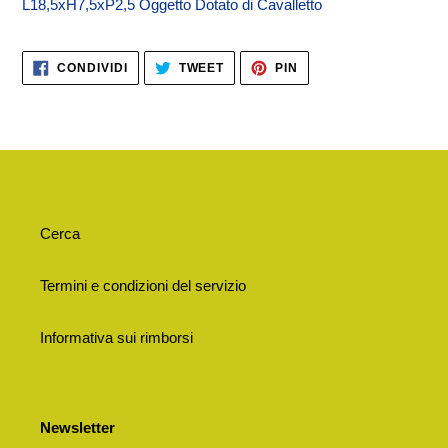
L18,5xH7,5xP2,5
Oggetto Dotato di Cavalletto
CONDIVIDI
TWITTA
PINNA
CONDIVIDI
TWEET
PIN
SU
SU
SU
FACEBOOK
TWITTER
PINTEREST
Cerca
Termini e condizioni del servizio
Informativa sui rimborsi
Newsletter